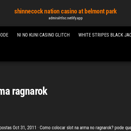
shinnecock nation casino at belmont park
admiralrtlsc.netlify.app
CODE
NI NO KUNI CASINO GLITCH
WHITE STRIPES BLACK JA
rma ragnarok
postas Oct 31, 2011 · Como colocar slot na arma no ragnarok? pode que