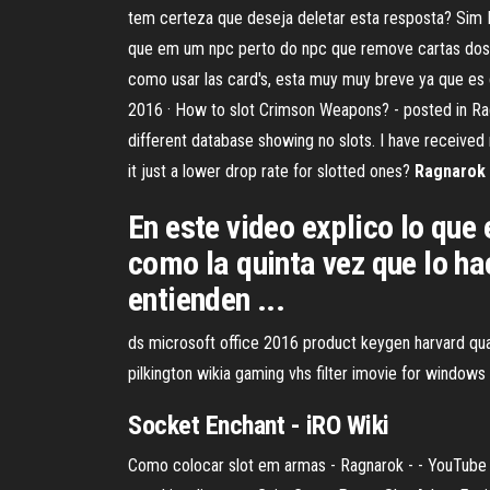
tem certeza que deseja deletar esta resposta? Sim N
que em um npc perto do npc que remove cartas dos slo
como usar las card's, esta muy muy breve ya que es
2016 · How to slot Crimson Weapons? - posted in Rag
different database showing no slots. I have received
it just a lower drop rate for slotted ones?
Ragnarok
En este video explico lo que
como la quinta vez que lo ha
entienden ...
ds microsoft office 2016 product keygen harvard qua
pilkington wikia gaming vhs filter imovie for window
Socket Enchant - iRO Wiki
Como colocar slot em armas - Ragnarok - - YouTube 