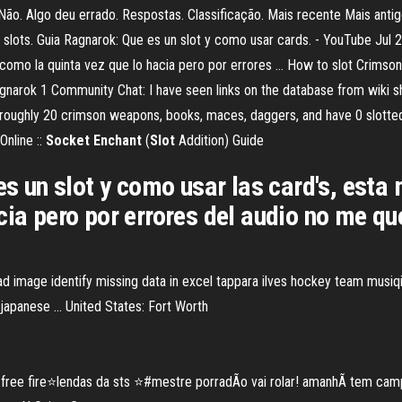
ão. Algo deu errado. Respostas. Classificação. Mais recente Mais anti
ts. Guia Ragnarok: Que es un slot y como usar cards. - YouTube Jul 22,
 como la quinta vez que lo hacia pero por errores … How to slot Crim
narok 1 Community Chat: I have seen links on the database from wiki sh
 roughly 20 crimson weapons, books, maces, daggers, and have 0 slotted.
Online ::
Socket Enchant
(
Slot
Addition) Guide
 es un slot y como usar las card's, est
cia pero por errores del audio no me qu
d image identify missing data in excel tappara ilves hockey team musiq
s japanese …
United States: Fort Worth
free fire⭐lendas da sts ⭐#mestre porradÃo vai rolar! amanhÃ tem camp